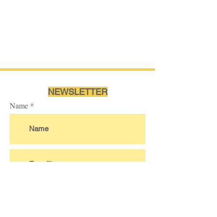
NEWSLETTER
Name
Ich akzeptiere die
Nutzungsbedingungen des
Abonnements.
Mehr...