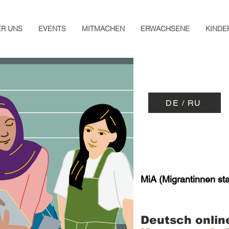
ER UNS
EVENTS
MITMACHEN
ERWACHSENE
KINDE
DE / RU
MiA (Migrantinnen sta
Deutsch online