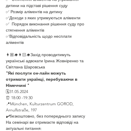
дитини на підставі рішення суду
✅ Розмір аліментів на дитину
✅Доходи з яких утримуються аліменти
✅  Порядок виконання рішення суду про 
стягнення аліментів
✅Відповідальність щодо несплати 
аліментів
👩🏼‍🎓👩🏻‍🎓Захід проводитимуть 
українські адвокати Ірина Жовніренко та 
Світлана Шаровська
"Які послуги он-лайн можуть 
отримати українці, перебуваючи в 
Німеччині "
🗓31.05.2024 
⏰ 18:00 -19:30
📍München, Kulturzentrum GOROD, 
Arnulfstraße, 197
✔️
безкоштовно, без попереднього запису 
На семінарі ви отримаєте відповіді на 
актуальні питання: