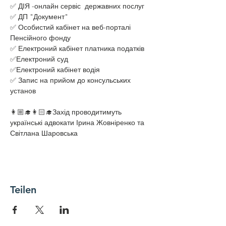
✅ ДІЯ -онлайн сервіс  державних послуг
✅ ДП "Документ"
✅ Особистий кабінет на веб-порталі 
Пенсійного фонду
✅ Електроний кабінет платника податків
✅Електроний суд 
✅Електроний кабінет водія 
✅ Запис на прийом до консульських 
установ
👩🏼‍🎓👩🏻‍🎓Захід проводитимуть 
українські адвокати Ірина Жовніренко та 
Світлана Шаровська
Teilen