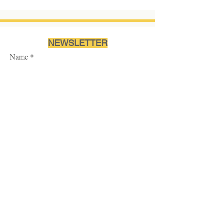
NEWSLETTER
Name
Ich akzeptiere die
Nutzungsbedingungen des
Abonnements.
Mehr...
>