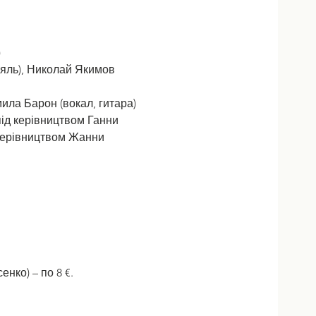
)
рояль), Николай Якимов 
ила Барон (вокал, гитара)
під керівництвом Ганни 
д керівництвом Жанни 
нко) – по 8 €.