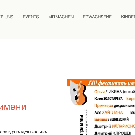
ER UNS
EVENTS
MITMACHEN
ERWACHSENE
KINDE
D
имени
ратурно-музыкально-