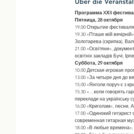
Über die Veransta
Программа XХII фестива
Пятница, 28 октября
19.00 Открытие фестиваля
19.30 «Пташе мій вечірній
Золотарева (скрипка), Ва
21.00 «Освітяни», докуме
освітніх закладів Бучі, Ірп
Суббота, 29 октября
10.00 Детская игровая п
13.00 «За четыре дня до в
15.00 «Янголи поруч є з к
15.30 «…коли говорять гар
переклади на українську с
16.00 «Криголам», песни, 
17.00 «Одинокий гитарист 
современная гитарная му
18.00 «В любые времена», 