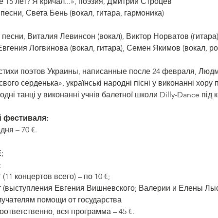
е 15 лет? Я кричал...», поэзия, Дмитрий Строцев 
 песни, Света Бень (вокал, гитара, гармоника)
 песни, Виталия Левинсон (вокал), Виктор Норватов (гитара
и, Евгения Логвинова (вокал, гитара), Семен Якимов (вокал, 
а стихи поэтов Украины, написанные после 24 февраля, Людм
свого серденька», українські народні пісні у виконанні хору 
родні танці у виконанні учнів балетної школи Dilly-Dance пі
 фестиваля:
дня – 70 €.
€;
;
(11 концертов всего) – по 10 €;
т (выступления Евгения Вишневского; Валерии и Елены Лысе
лучателям помощи от государства
 соответственно, вся программа – 45 €.