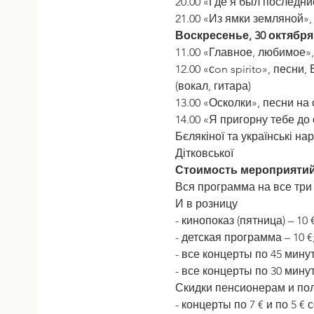
20.00 «Где я был последни
21.00 «Из ямки земляной»,
Воскресенье, 30 октября
11.00 «Главное, любимое»,
12.00 «сon spirito», песн
(вокал, гитара)
13.00 «Осколки», песни н
14.00 «Я пригорну тебе до 
Бєлякіної та українські на
Дітковської
Стоимость мероприятий
Вся программа на все три 
И в розницу  
- кинопоказ (пятница) – 10 
- детская программа – 10 €
- все концерты по 45 минут 
- все концерты по 30 мину
Скидки пенсионерам и по
- концерты по 7 € и по 5 €