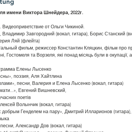
ltung
ля имени Виктора Шнейдера, 2022г.
. Видеоприветствие от Ольги Чикиной.
», Владимир Завгородний (вокал, гитара), Борис Станский (в
лерия Ляй (флейта)
нтальный фильм, режиссер Константин Кляцкин, фільм про пр
ені, Гостомеля та Ворзеля, які понад місяць були в окупації, 
рограмма Елены Лысенко
есны», поэзия, Аля Хайтлина 
рилами», песни, Валерия и Елена Лысенко (вокал, гитара)
мати...», Евгений Вишневский,
учасних поетів
Алексей Волынчик (вокал, гитара) 
с добрым Генделем на пару», Дмитрий Илларионов (гитара),
зыка
песни, Александр Дов (вокал, гитара)