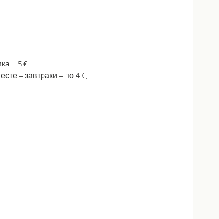
а – 5 €.
те – завтраки – по 4 €, 