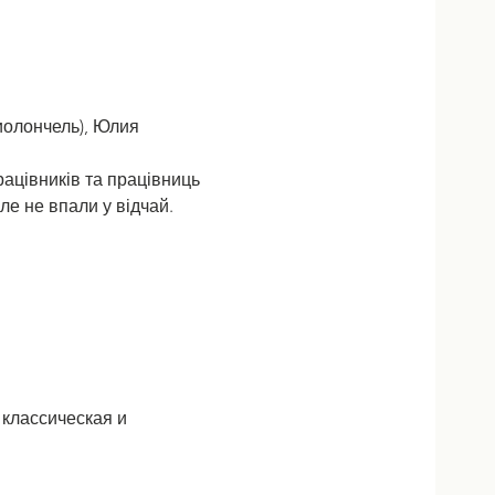
иолончель), Юлия 
ацівників та працівниць 
але не впали у відчай.
 классическая и 