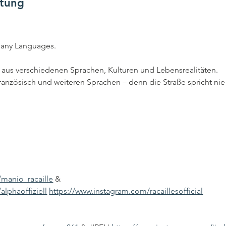
ltung
 Many Languages.
 aus verschiedenen Sprachen, Kulturen und Lebensrealitäten.
Französisch und weiteren Sprachen – denn die Straße spricht nie
manio_racaille
 & 
lphaoffiziell
https://www.instagram.com/racaillesofficial