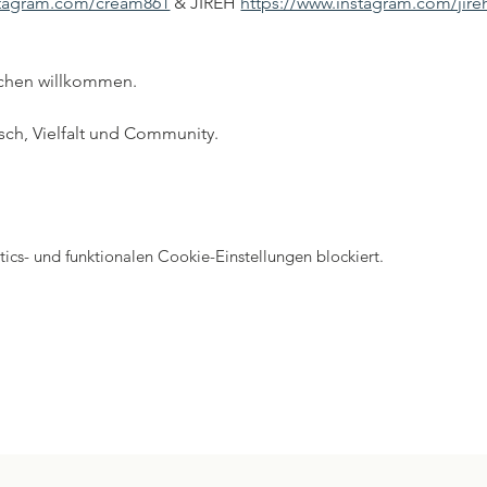
stagram.com/cream861
 & JIREH 
https://www.instagram.com/jir
achen willkommen.
sch, Vielfalt und Community.
cs- und funktionalen Cookie-Einstellungen blockiert.