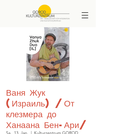
Ваня Жук
(Израиль) /От
клезмера до
Ханаана Бен-Ари/
Sa., 13. Jan.
  |  
Kulturzentrum GOROD