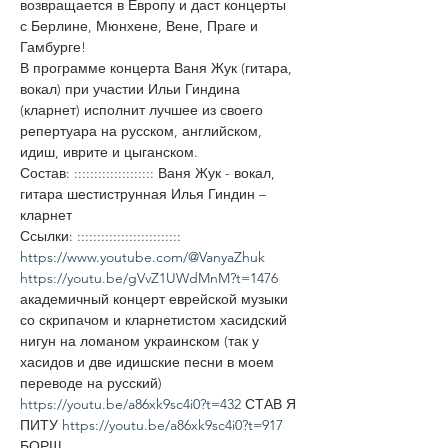
возвращается в Европу и даст концерты 
с Берлине, Мюнхене, Вене, Праге и 
Гамбурге!
В программе концерта Ваня Жук (гитара, 
вокал) при участии Ильи Гиндина 
(кларнет) исполнит лучшее из своего 
репертуара на русском, английском, 
идиш, иврите и цыганском.
Состав: :::::::::::::::::::: Ваня Жук - вокал, 
гитара шестиструнная Илья Гиндин – 
кларнет
Ссылки: :::::::::::::::::::::::::: 
https://www.youtube.com/@VanyaZhuk
https://youtu.be/gVvZ1UWdMnM?t=1476
академичный концерт еврейской музыки 
со скрипачом и кларнетистом хасидский 
нигун на ломаном украинском (так у 
хасидов и две идишские песни в моем 
переводе на русский) 
https://youtu.be/a86xk9sc4i0?t=432
 СТАВ Я 
ПИТУ 
https://youtu.be/a86xk9sc4i0?t=917
БОРЩ