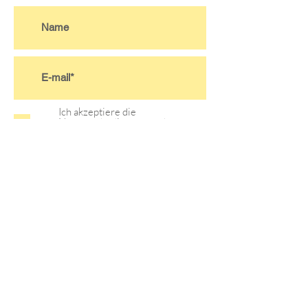
Ich akzeptiere die
Nutzungsbedingungen des
Abonnements.
Mehr...
>
Satzung
Kontodaten