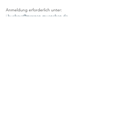
Anmeldung erforderlich unter: 
j.buchova@morgen-muenchen.de
https://stadtteilwochen-
muenchen.de/stadtteilwoche-neuhausen-
nymphenburg/theater-verbindet-welten
Wir freuen uns auf euch!
Der Eintritt ist frei, aber wir bitten um eine 
obligatorische Anmeldung!
Teilen