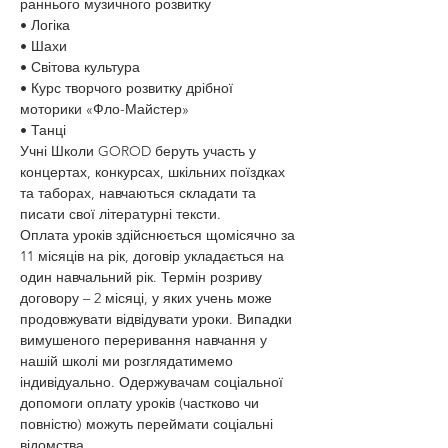
раннього музичного розвитку
• Логіка
• Шахи
• Світова культура
• Курс творчого розвитку дрібної 
моторики «Фло-Майстер»
• Танці
Учні Школи GOROD беруть участь у 
концертах, конкурсах, шкільних поїздках 
та таборах, навчаються складати та 
писати свої літературні тексти.
Оплата уроків здійснюється щомісячно за 
11 місяців на рік, договір укладається на 
один навчальний рік. Термін розриву 
договору – 2 місяці, у яких учень може 
продовжувати відвідувати уроки. Випадки 
вимушеного переривання навчання у 
нашій школі ми розглядатимемо 
індивідуально. Одержувачам соціальної 
допомоги оплату уроків (частково чи 
повністю) можуть переймати соціальні 
відомства.