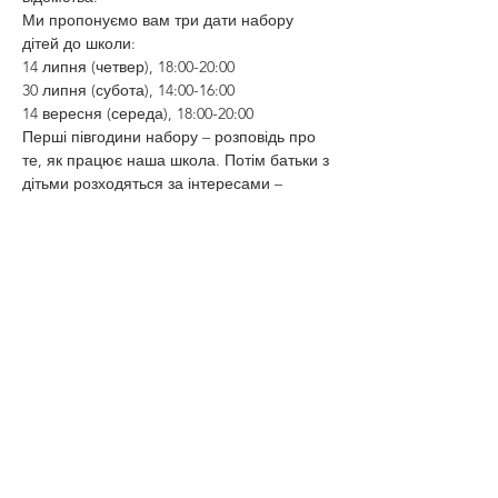
Ми пропонуємо вам три дати набору 
дітей до школи:
14 липня (четвер), 18:00-20:00
30 липня (субота), 14:00-16:00
14 вересня (середа), 18:00-20:00
Перші півгодини набору – розповідь про 
те, як працює наша школа. Потім батьки з 
дітьми розходяться за інтересами – 
розмовляють із викладачами курсів.
Ми сподіваємось, що місця вистачить 
усім :-)
Teilen