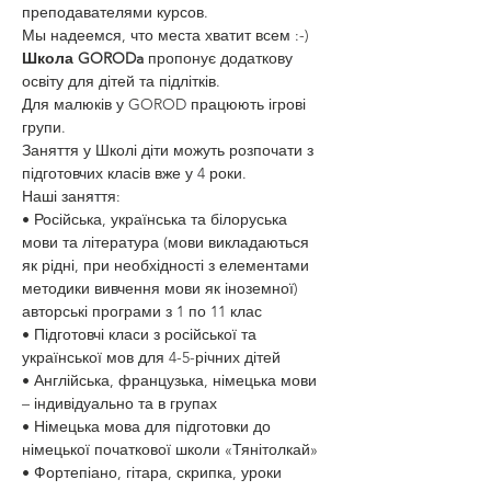
преподавателями курсов.
Мы надеемся, что места хватит всем :-)
Школа GORODa
 пропонує додаткову 
освіту для дітей та підлітків.
Для малюків у GOROD працюють ігрові 
групи.
Заняття у Школі діти можуть розпочати з 
підготовчих класів вже у 4 роки.
Наші заняття:
• Російська, українська та білоруська 
мови та література (мови викладаються 
як рідні, при необхідності з елементами 
методики вивчення мови як іноземної) 
авторські програми з 1 по 11 клас
• Підготовчі класи з російської та 
української мов для 4-5-річних дітей
• Англійська, французька, німецька мови 
– індивідуально та в групах
• Німецька мова для підготовки до 
німецької початкової школи «Тянітолкай»
• Фортепіано, гітара, скрипка, уроки 