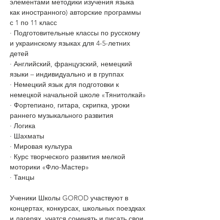
элементами методики изучения языка 
как иностранного) авторские программы 
с 1 по 11 класс
· Подготовительные классы по русскому 
и украинскому языках для 4-5-летних 
детей
· Английский, французский, немецкий 
языки – индивидуально и в группах
· Немецкий язык для подготовки к 
немецкой начальной школе «Тянитолкай»
· Фортепиано, гитара, скрипка, уроки 
раннего музыкального развития
· Логика
· Шахматы
· Мировая культура
· Курс творческого развития мелкой 
моторики «Фло-Мастер»
· Танцы
Ученики Школы GOROD участвуют в 
концертах, конкурсах, школьных поездках 
и лагерях, учатся сочинять и писать свои 