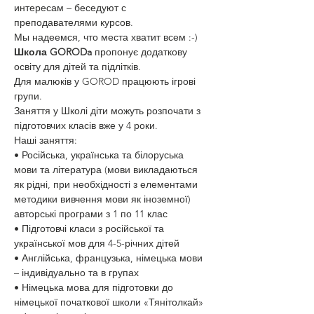
интересам – беседуют с 
преподавателями курсов.
Мы надеемся, что места хватит всем :-)
Школа GORODa
 пропонує додаткову 
освіту для дітей та підлітків.
Для малюків у GOROD працюють ігрові 
групи.
Заняття у Школі діти можуть розпочати з 
підготовчих класів вже у 4 роки.
Наші заняття:
• Російська, українська та білоруська 
мови та література (мови викладаються 
як рідні, при необхідності з елементами 
методики вивчення мови як іноземної) 
авторські програми з 1 по 11 клас
• Підготовчі класи з російської та 
української мов для 4-5-річних дітей
• Англійська, французька, німецька мови 
– індивідуально та в групах
• Німецька мова для підготовки до 
німецької початкової школи «Тянітолкай»