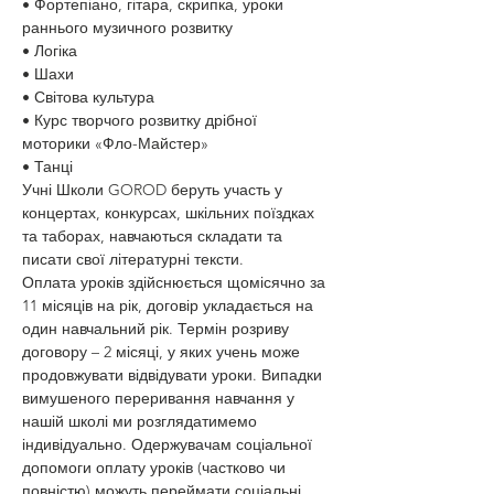
• Фортепіано, гітара, скрипка, уроки 
раннього музичного розвитку
• Логіка
• Шахи
• Світова культура
• Курс творчого розвитку дрібної 
моторики «Фло-Майстер»
• Танці
Учні Школи GOROD беруть участь у 
концертах, конкурсах, шкільних поїздках 
та таборах, навчаються складати та 
писати свої літературні тексти.
Оплата уроків здійснюється щомісячно за 
11 місяців на рік, договір укладається на 
один навчальний рік. Термін розриву 
договору – 2 місяці, у яких учень може 
продовжувати відвідувати уроки. Випадки 
вимушеного переривання навчання у 
нашій школі ми розглядатимемо 
індивідуально. Одержувачам соціальної 
допомоги оплату уроків (частково чи 
повністю) можуть переймати соціальні 