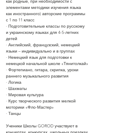
как родные, при необходимости с 
элементами методики изучения языка 
как иностранного) авторские программы 
с 1 по 11 класс
· Подготовительные классы по русскому 
и украинскому языках для 4-5-летних 
детей
· Английский, французский, немецкий 
языки – индивидуально и в группах
· Немецкий язык для подготовки к 
немецкой начальной школе «Тянитолкай»
· Фортепиано, гитара, скрипка, уроки 
раннего музыкального развития
· Логика
· Шахматы
· Мировая культура
· Курс творческого развития мелкой 
моторики «Фло-Мастер»
· Танцы
Ученики Школы GOROD участвуют в 
концертах, конкурсах, школьных поездках 