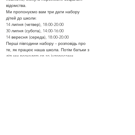
відомства.
Ми пропонуємо вам три дати набору 
дітей до школи:
14 липня (четвер), 18:00-20:00
30 липня (субота), 14:00-16:00
14 вересня (середа), 18:00-20:00
Перші півгодини набору – розповідь про 
те, як працює наша школа. Потім батьки з 
дітьми розходяться за інтересами – 
розмовляють із викладачами курсів.
Ми сподіваємось, що місця вистачить 
усім :-)
Teilen