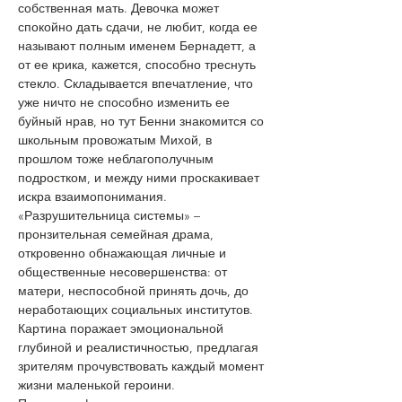
собственная мать. Девочка может 
спокойно дать сдачи, не любит, когда ее 
называют полным именем Бернадетт, а 
от ее крика, кажется, способно треснуть 
стекло. Складывается впечатление, что 
уже ничто не способно изменить ее 
буйный нрав, но тут Бенни знакомится со 
школьным провожатым Михой, в 
прошлом тоже неблагополучным 
подростком, и между ними проскакивает 
искра взаимопонимания.
«Разрушительница системы» – 
пронзительная семейная драма, 
откровенно обнажающая личные и 
общественные несовершенства: от 
матери, неспособной принять дочь, до 
неработающих социальных институтов. 
Картина поражает эмоциональной 
глубиной и реалистичностью, предлагая 
зрителям прочувствовать каждый момент 
жизни маленькой героини.