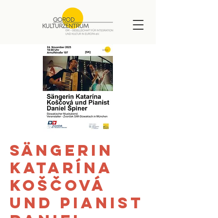
Sängerin
Katarína
Koščová
und Pianist