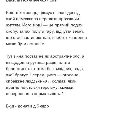
Василь Похильченко (Київ)
Воїн-піхотинець, фіксує в слові досвід, 
який неможливо передати прозою чи 
життям. Його вірші — це прямий подих 
окопу: запах пилу й гару, відчуття землі, 
що стає частиною тіла, і небо, яке щодня 
може бути останнім.
Тут війна постає не як абстрактне зло, а 
як щоденна рутина: рація, плити 
бронежилета, втома без вихідних, вода, 
якої бракує. І серед цього — оголене, 
справжнє людське «я»: солдат, який 
прагне не стільки героїзму, скільки 
повернення в нормальність."
Вхід - донат від 5 євро