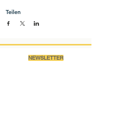
Teilen
NEWSLETTER
Name
Ich akzeptiere die
Nutzungsbedingungen des
Abonnements.
Mehr...