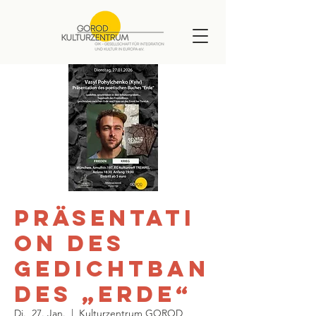
Präsentati
on des
Gedichtban
des „Erde“
Di., 27. Jan.
  |  
Kulturzentrum GOROD