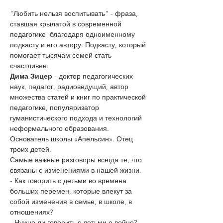
"Любить нельзя воспитывать" - фраза, 
ставшая крылатой в современной 
педагогике  благодаря одноименному 
подкасту и его автору. Подкасту, который 
помогает тысячам семей стать 
счастливее.
Дима Зицер
 - доктор педагогических 
наук, педагог, радиоведущий, автор 
множества статей и книг по практической 
педагогике, популяризатор 
гуманистического подхода и технологий 
неформального образования. 
Основатель школы «Апельсин». Отец 
троих детей.
Самые важные разговоры всегда те, что 
связаны с изменениями в нашей жизни.
- Как говорить с детьми во времена 
больших перемен, которые влекут за 
собой изменения в семье, в школе, в 
отношениях?
- Нужно ли говорить с детьми о войне?