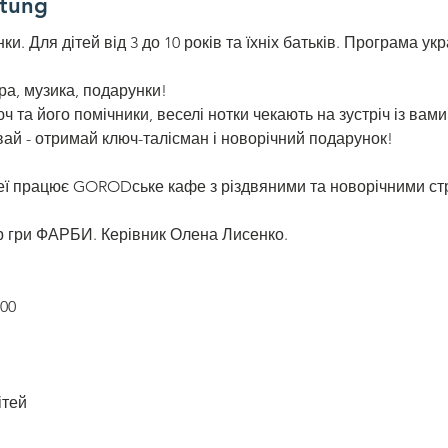
ltung
нки. Для дітей від 3 до 10 років та їхніх батьків. Програма у
гра, музика, подарунки!
 та його помічники, веселі нотки чекають на зустріч із вами
вай - отримай ключ-талісман і новорічний подарунок!
 неї працює GORODське кафе з різдвяними та новорічними с
 гри ФАРБИ. Керівник Олена Лисенко. 
:00
ітей