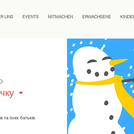
ER UNS
EVENTS
MITMACHEN
ERWACHSENE
KINDE
D
чку -
 та їхніх батьків.