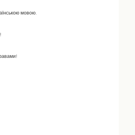
країнською мовою. 
!
травами!