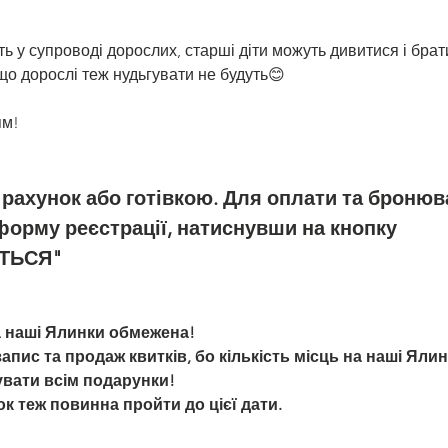
ь у супроводі дорослих, старші діти можуть дивитися і брати 
що дорослі теж нудьгувати не будуть😊  
ям!
рахунок або готівкою. Для оплати та бронюв
форму реєстрації, натиснувши на кнопку 
ТЬСЯ" 
на наші Ялинки обмежена! 
апис та продаж квитків, бо кількість місць на наші Яли
увати всім подарунки! 
ок теж повинна пройти до цієї дати.