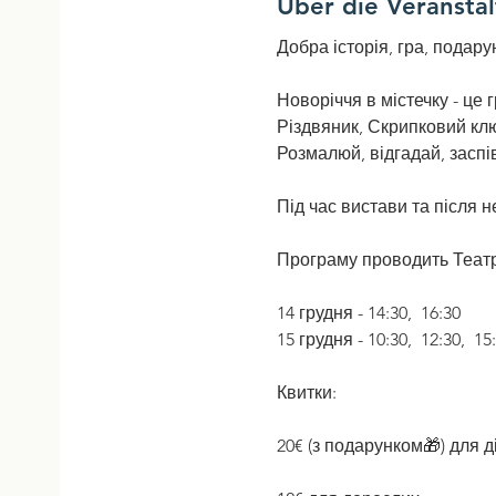
Über die Veransta
Добра історія, гра, подару
Новоріччя в містечку - це 
Різдвяник, Скрипковий ключ
Розмалюй, відгадай, заспі
Під час вистави та після
Програму проводить Театр
14 грудня - 14:30,  16:30
15 грудня - 10:30,  12:30,  15
Квитки:
20€ (з подарунком🎁) для д