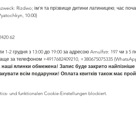
weck: Rizdwo; ім'я та прізвище дитини латиницею; час поча
yatochkyn, 10:00)
2420 62
 1-2 грудня з 13:00 до 19:00 за адресою Arnulfstr. 197 чи з 5 по
аще за телефоном +4917682409210, +380675075335 (WhatsApp,
а наші ялинки обмежена! Запис буде закрито найпізніше 
акувати всім подарунки! Оплата квитків також має пройт
cs- und funktionalen Cookie-Einstellungen blockiert.