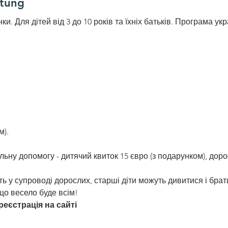
ltung
нки. Для дітей від 3 до 10 років та їхніх батьків. Програма у
м).
альну допомогу - дитячий квиток 15 євро (з подарунком), дор
ь у супроводі дорослих, старші діти можуть дивитися і брати 
 що весело буде всім!
еєстрація на сайті