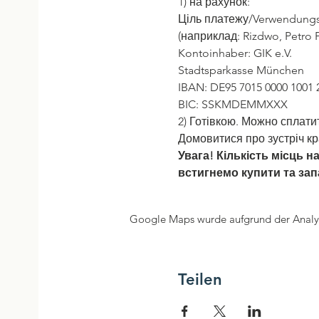
1) на рахунок:
Ціль платежу/Verwendungsz
(наприклад: Rizdwo, Petro P
Kontoinhaber: GIK e.V.
Stadtsparkasse München
IBAN: DE95 7015 0000 1001 
BIC: SSKMDEMMXXX
2) Готівкою. Можно сплатити
Домовитися про зустріч кр
Увага! Кількість місць н
встигнемо купити та зап
Google Maps wurde aufgrund der Analyti
Teilen