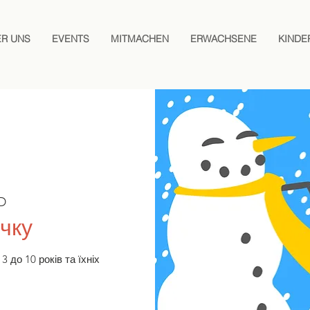
ER UNS
EVENTS
MITMACHEN
ERWACHSENE
KINDE
D
чку
3 до 10 років та їхніх