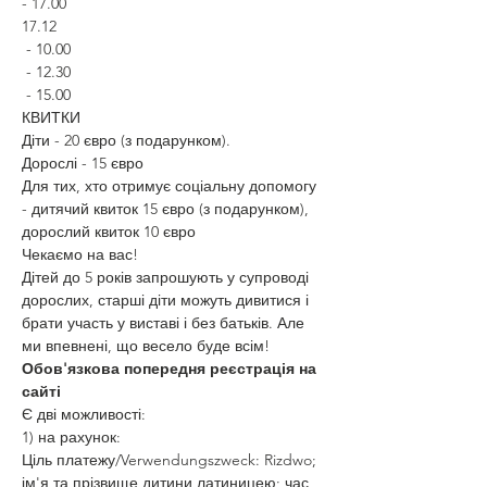
- 17.00
17.12
 - 10.00
 - 12.30
 - 15.00
КВИТКИ
Діти - 20 євро (з подарунком).
Дорослі - 15 євро
Для тих, хто отримує соціальну допомогу 
- дитячий квиток 15 євро (з подарунком), 
дорослий квиток 10 євро
Чекаємо на вас! 
Дітей до 5 років запрошують у супроводі 
дорослих, старші діти можуть дивитися і 
брати участь у виставі і без батьків. Але 
ми впевнені, що весело буде всім!
Обов'язкова попередня реєстрація на 
сайті
Є дві можливості:
1) на рахунок:
Ціль платежу/Verwendungszweck: Rizdwo; 
ім'я та прізвище дитини латиницею; час 