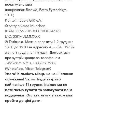
початку вистави
(наприклад: Rizdwo, Petro Pyatochkyn, 
10:00)
Kontoinhaber: GIK e.V.
Stadtsparkasse München
IBAN: DE95 7015 0000 1001 2420 62
BIC: SSKMDEMMXXX
2) Готівкою. Можно сплатити 1-2 грудня з 
13:00 до 19:00 за адресою Arnulfstr. 197 чи 
з 5 по 9 грудня в ті ж часи. Домовитися 
про зустріч краще за телефоном 
+4917682409210, +380675075335 
(WhatsApp, Viber, Telegram)
Увага! Кількість місць на наші ялинки 
обмежена! Запис буде закрито 
найпізніше 11 грудня, інакше ми не 
встигнемо купити та запакувати всім 
подарунки! Оплата квитків також має 
пройти до цієї дати.