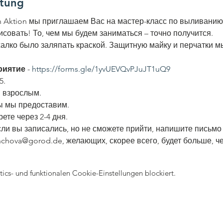
ltung
in Aktion мы приглашаем Вас на мастер-класс по выливанию
исовать! То, чем мы будем заниматься – точно получится.
алко было заляпать краской. Защитную майку и перчатки м
риятие
 - 
https://forms.gle/1yvUEVQvPJuJT1uQ9
5.
и взрослым.
ы мы предоставим. 
ете через 2-4 дня.
сли вы записались, но не сможете прийти, напишите письмо
hchova@gorod.de, желающих, скорее всего, будет больше, ч
cs- und funktionalen Cookie-Einstellungen blockiert.