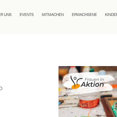
ER UNS
EVENTS
MITMACHEN
ERWACHSENE
KINDE
D