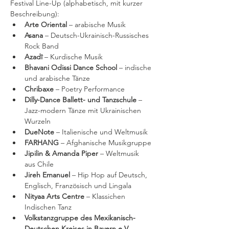
Festival Line-Up (alphabetisch, mit kurzer 
Beschreibung): 
Arte Oriental
 – arabische Musik
Asana
 – Deutsch-Ukrainisch-Russisches 
Rock Band
Azadî 
– Kurdische Musik
Bhavani Odissi Dance School 
– indische 
und arabische Tänze
Chribaxe
 – Poetry Performance
Dilly-Dance Ballett- und Tanzschule
 – 
Jazz-modern Tänze mit Ukrainischen 
Wurzeln
DueNote 
– Italienische und Weltmusik
FARHANG 
– Afghanische Musikgruppe
Jipilin & Amanda Piper
 – Weltmusik 
aus Chile
Jireh Emanuel
 – Hip Hop auf Deutsch, 
Englisch, Französisch und Lingala
Nityaa Arts Centre
 – Klassichen 
Indischen Tanz
Volkstanzgruppe des Mexikanisch-
Deutschen Kreises in Bayern e.V.
 – 