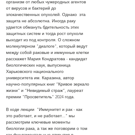
организм от любых чужеродных агентов 
от вирусов и бактерий до 
злокачественных опухолей. Однако  эта 
защита не абсолютна. Иногда раку 
удается обмануть бдительность этих 
защитных систем и тогда рост опухоли 
выходит из под контроля. О сложном 
молекулярном "диалоге", который ведут 
между собой раковые и иммунные клетки 
расскажет Мария Кондратова - кандидат 
биологических наук, выпускница 
Харьковского национального 
университета им. Каразина, автор 
научно-популярных книг “Кривое зеркало 
жизни” и “Невидимый страж”, лауреат 
премии "Просветитель" 2024 года. 
В ходе лекции  "Иммунитет и рак - как 
это работает, и не работает..." мы 
рассмотрим ключевые моменты 
биологии рака, а так же поговорим о том 
как фундаментальные открытия в 