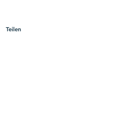
Teilen
NEWSLETTER
Name