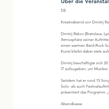
Über die Veransta
DE
Kreativabend von Dmitrij R
Dmitrij Rakov (Bratislava, 
Atmosphäre seiner Auftrit
einen warmen Bard-Rock-Sou
Kunst bleibt dabei stets aufr
Dmitrij beschäftigte sich 20
IT aufzugeben, um Musiker 
Seitdem hat er rund 15 So
Solo- als auch Festivalauf
präsentiert das Programm „
Abendkasse