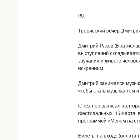
RU
Творческий вечер Дмитри
Дмитрий Раков (Братислав
выступлений складывается
звучания и живого челове
искренним.
Дмитрий занимался музыко
чтобы стать музыкантом и
С тех пор записал полтора
фестивальных. 15 марта, 
программой «Мелом на ст
Билеты на входе (оплата 