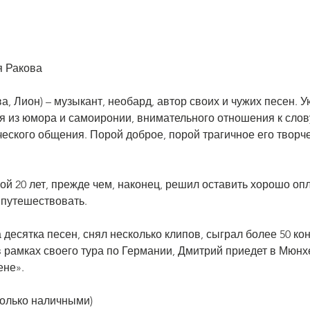
я Ракова
а, Лион) – музыкант, необард, автор своих и чужих песен. 
 из юмора и самоиронии, внимательного отношения к слову
ческого общения. Порой доброе, порой трагичное его творче
й 20 лет, прежде чем, наконец, решил оставить хорошо опл
 путешествовать.
 десятка песен, снял несколько клипов, сыграл более 50 ко
в рамках своего тура по Германии, Дмитрий приедет в Мюнх
ене».
только наличными) 