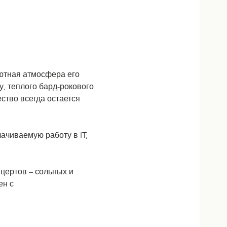
Уютная атмосфера его 
, теплого бард-рокового 
ство всегда остается 
ачиваемую работу в IT, 
нцертов – сольных и 
ен с