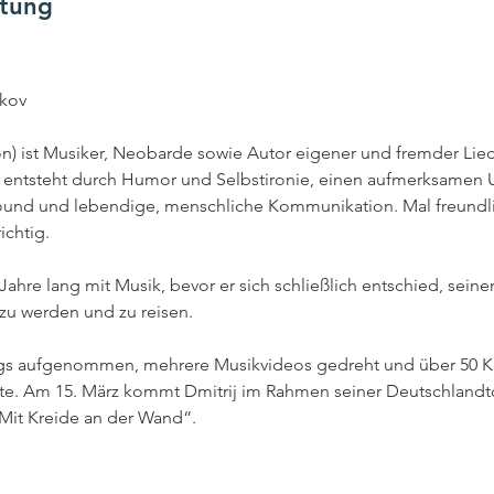
ltung
akov
Lyon) ist Musiker, Neobarde sowie Autor eigener und fremder Lie
te entsteht durch Humor und Selbstironie, einen aufmerksame
nd und lebendige, menschliche Kommunikation. Mal freundlich
ichtig.
 Jahre lang mit Musik, bevor er sich schließlich entschied, sein
zu werden und zu reisen.
ngs aufgenommen, mehrere Musikvideos gedreht und über 50 Ko
tritte. Am 15. März kommt Dmitrij im Rahmen seiner Deutschlan
Mit Kreide an der Wand“.