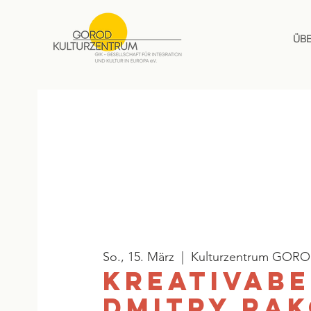
ÜB
So., 15. März
  |  
Kulturzentrum GOR
Kreativabe
Dmitry Ra