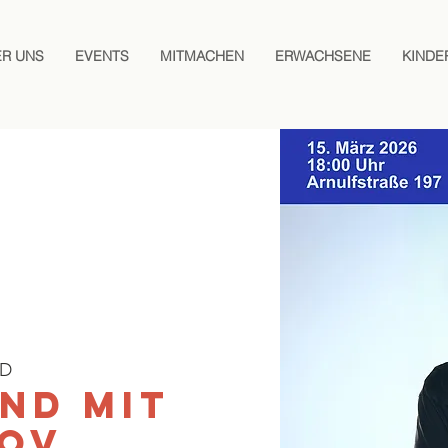
ER UNS
EVENTS
MITMACHEN
ERWACHSENE
KINDE
OD
nd mit
kov