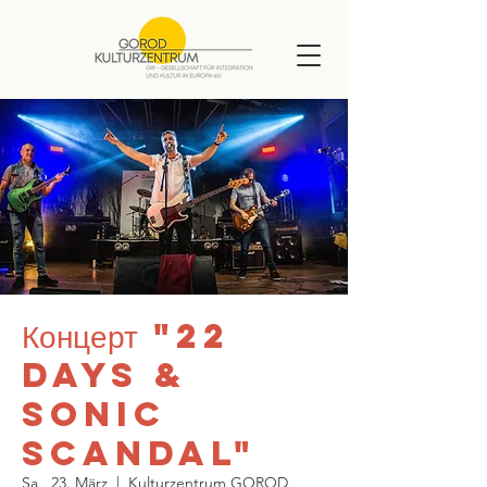
Концерт "22
Days &
Sonic
Scandal"
Sa., 23. März
  |  
Kulturzentrum GOROD