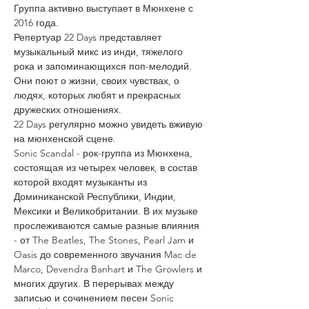
Группа активно выступает в Мюнхене с 
2016 года.
Репертуар 22 Days представляет 
музыкальный микс из инди, тяжелого 
рока и запоминающихся поп-мелодий. 
Они поют о жизни, своих чувствах, о 
людях, которых любят и прекрасных 
дружеских отношениях.
22 Days регулярно можно увидеть вживую 
на мюнхенской сцене.
Sonic Scandal - рок-группа из Мюнхена, 
состоящая из четырех человек, в состав 
которой входят музыканты из 
Доминиканской Республики, Индии, 
Мексики и Великобритании. В их музыке 
прослеживаются самые разные влияния 
- от The Beatles, The Stones, Pearl Jam и 
Oasis до современного звучания Mac de 
Marco, Devendra Banhart и The Growlers и 
многих других. В перерывах между 
записью и сочинением песен Sonic 