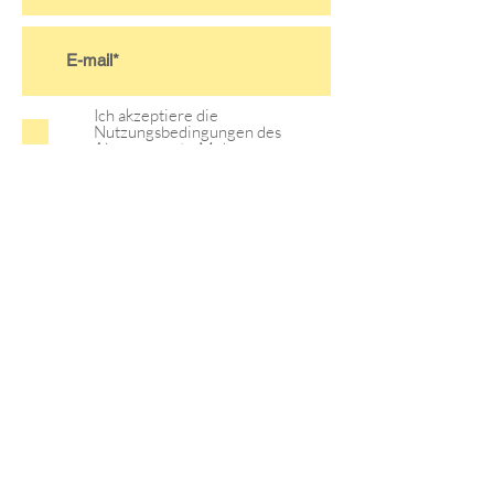
Ich akzeptiere die
Nutzungsbedingungen des
Abonnements.
Mehr...
>
Satzung
Kontodaten
Anfahrt