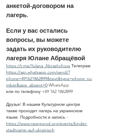
анкетой-договором на 
лагерь. 
Если у вас остались 
вопросы, вы можете 
задать их руководителю 
лагеря Юлане Абращёвой
https://t.me/Yulana_Abrashchova
 Телеграм
https://api.whatsapp.com/send/?
phone=491621862899&text&type=phone_nu
mber&app_absent=0
 WhatsApp
или по телефону +49 162 1862899 
Друзья! В нашем Культурном центре 
также проходит лагерь на украинском 
языке. Подробности и запись - 
https://www.newgorod.org/events/kinder-
stadtcamp-auf-ukrainisch