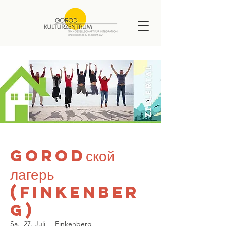
GORODской
лагерь
(Finkenber
g)
Sa., 27. Juli
  |  
Finkenberg