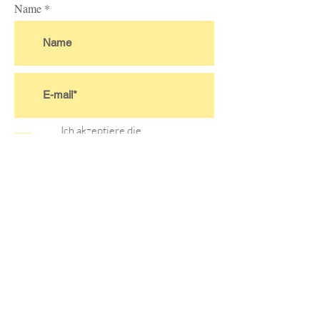
Name
Ich akzeptiere die
Nutzungsbedingungen des
Abonnements.
Mehr...
>
Satzung