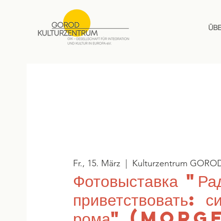
ÜB
Fr., 15. März
  |  
Kulturzentrum GORO
Фотовыставка "Ра
приветствовать: с
рома" (Morge