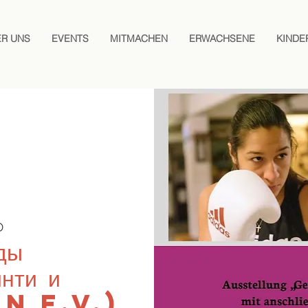
ER UNS
EVENTS
MITMACHEN
ERWACHSENE
KINDE
D
ды
инти и
n e.V.)