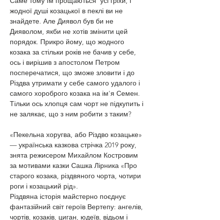
Саме тому їм прощаються  усі гріхи, і 
жодної душі козацької в пеклі ви не 
знайдете. Але Диявол був би не 
Дияволом, якби не хотів змінити цей 
порядок. Прикро йому, що жодного 
козака за стільки років не бачив у себе, 
ось і вирішив з апостолом Петром 
посперечатися, що зможе зловити і до 
Різдва утримати у себе самого удалого і 
самого хороброго козака на ім'я Семен. 
Тільки ось хлопця сам чорт не підкупить і 
не залякає, що з ним робити з таким?
«Пекельна хоругва, або Різдво козацьке» 
— українська казкова стрічка 2019 року, 
знята режисером Михайлом Костровим 
за мотивами казки Сашка Лірника «Про 
старого козака, різдвяного чорта, чотири 
роги і козацький рід».
Різдвяна історія майстерно поєднує 
фантазійний світ героїв Вертепу: ангелів, 
чортів, козаків, циган, юдеїв, відьом і 