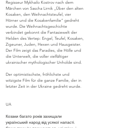
Regisseur Mykhailo Kostrov nach dem 
Märchen von Sascha Lirnik „Über den alten 
Kosaken, den Weihnachtsteufel, vier 
Hörner und die Kosakenfamilie“ gedreht 
wurde. Die Weihnachtsgeschichte 
verbindet gekonnt die Fantasiewelt der 
Helden des Vertep: Engel, Teufel, Kosaken, 
Zigeuner, Juden, Hexen und Hausgeister. 
Der Film zeigt das Paradies, die Hölle und 
die Unterwelt, die voller vielfältiger 
ukrainischer mythologischer Unholde sind.
Der optimistischste, fröhlichste und 
witzigste Film für die ganze Familie, der in 
letzter Zeit in der Ukraine gedreht wurde.
UA 
Козаки багато років захищали 
український народ від усякої напасті. 