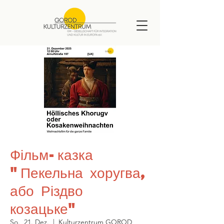
Фільм-казка
"Пекельна хоругва,
або Різдво
козацьке"
So., 21. Dez.
  |  
Kulturzentrum GOROD