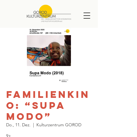
Familienkin
o: “Supa
Modo”
Do., 11. Dez.
  |  
Kulturzentrum GOROD
9+