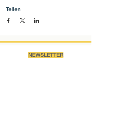
Teilen
NEWSLETTER
Name
Ich akzeptiere die
Nutzungsbedingungen des
Abonnements.
Mehr...