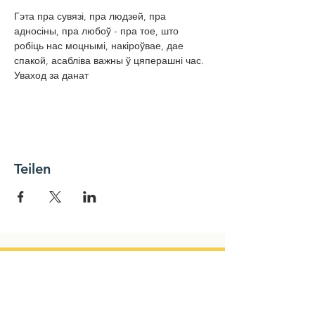
Гэта пра сувязі, пра людзей, пра 
адносіны, пра любоў - пра тое, што 
робіць нас моцнымі, накіроўвае, дае 
спакой, асабліва важны ў цяперашні час.
Уваход за данат
Teilen
NEWSLETTER
Name