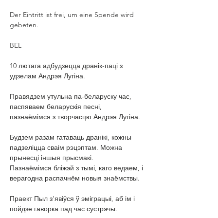
Der Eintritt ist frei, um eine Spende wird 
gebeten.
BEL
10 лютага адбудзецца дранік-паці з 
удзелам Андрэя Лугіна.
Правядзем утульна па-беларуску час, 
паспяваем беларускія песні, 
пазнаёмімся з творчасцю Андрэя Лугіна.
Будзем разам гатаваць дранікі, кожны 
падзеліцца сваім рэцэптам. Можна 
прынесці іншыя прысмакі.
Пазнаёмімся бліжэй з тымі, каго ведаем, і 
верагодна распачнём новыя знаёмствы.
Праект Пыл з’явіўся ў эміграцыі, аб ім і 
пойдзе гаворка пад час сустрэчы.