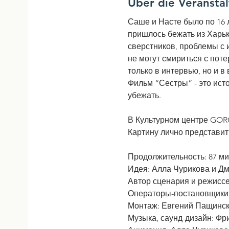
Über die Veransta
Саше и Насте было по 16 
пришлось бежать из Харьк
сверстников, проблемы с 
не могут смириться с пот
только в интервью, но и 
Фильм “Сестры” - это ист
убежать.
В Культурном центре GOR
Продолжительность: 87 ми
Идея: Алла Чурикова и Д
Автор сценария и режисс
Операторы-постановщики:
Монтаж: Евгений Пащинс
Музыка, саунд-дизайн: Ф