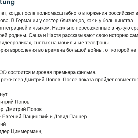
ltung
лет, когда после полномасштабного вторжения российских 
ова. В Германии у сестер-близнецов, как и у большинства
интеграцией и языком. Насильно пересаженные в чужую сре
ерей родины. Саша и Настя рассказывают свою историю сам
в видеороликах, снятых на мобильные телефоны.
ория взросления во времена большой войны, от которой не
OD состоится мировая премьера фильма. 

нут
митрий Попов
ер: Дмитрий Попов
 Евгений Пащинский и Дэвид Панцер
кий
ридер Циммерманн,