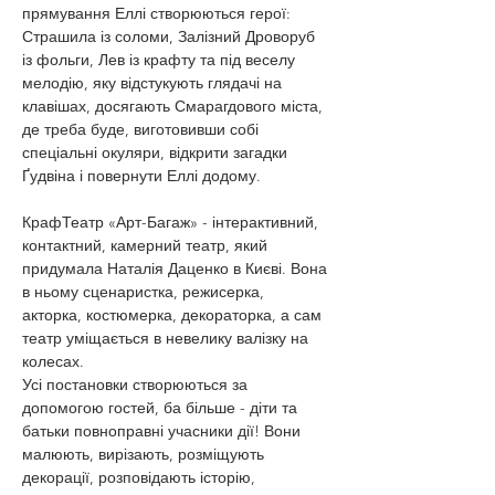
прямування Еллі створюються герої: 
Страшила із соломи, Залізний Дроворуб 
із фольги, Лев із крафту та під веселу 
мелодію, яку відстукують глядачі на 
клавішах, досягають Смарагдового міста, 
де треба буде, виготовивши собі 
спеціальні окуляри, відкрити загадки 
Ґудвіна і повернути Еллі додому.
КрафТеатр «Арт-Багаж» - інтерактивний, 
контактний, камерний театр, який 
придумала Наталія Даценко в Києві. Вона 
в ньому сценаристка, режисерка, 
акторка, костюмерка, декораторка, а сам 
театр уміщається в невелику валізку на 
колесах.
Усі постановки створюються за 
допомогою гостей, ба більше - діти та 
батьки повноправні учасники дії! Вони 
малюють, вирізають, розміщують 
декорації, розповідають історію, 