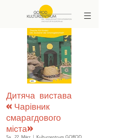
Дитяча вистава
«Чарівник
смарагдового
міста»
Sa., 22. März
  |  
Kulturzentrum GOROD