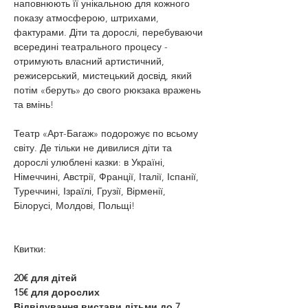
наповнюють її унікальною для кожного 
показу атмосферою, штрихами, 
фактурами. Діти та дорослі, перебуваючи 
всередині театрального процесу - 
отримують власний артистичний, 
режисерський, мистецький досвід, який 
потім «беруть» до свого рюкзака вражень 
та вмінь!
Театр «Арт-Багаж» подорожує по всьому 
світу. Де тільки не дивилися діти та 
дорослі улюблені казки: в Україні, 
Німеччині, Австрії, Франції, Італії, Іспанії, 
Туреччині, Ізраїлі, Грузії, Вірменії, 
Білорусі, Молдові, Польщі!
Квитки:
20€ для дітей
15€ для дорослих
Відвідування вистави дітьми до 7 