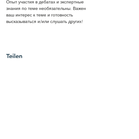
Опыт участия в дебатах и экспертные 
знания по теме необязательны. Важен 
ваш интерес к теме и готовность 
высказываться и/или слушать других!
Teilen
NEWSLETTER
Name