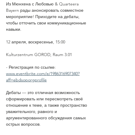
Из Мюнхена с Любовью & Quarteera 
Bayern рады анонсировать совместное 
мероприятие! Приходите на дебаты, 
чтобы отточить свои коммуникационные 
навыки.
12 апреля, воскресенье, 15:00
Kulturzentrum GOROD, Raum 3.01
- Регистрация по ссылке: 
www.eventbrite.com/e/1986316907340?
aff=ebdsoporgprofile
Дебаты — это отличная возможность 
сформировать или пересмотреть своё 
отношение к теме, а также пространство 
уважительного, равного и 
аргументированного обсуждения самых 
острых вопросов.