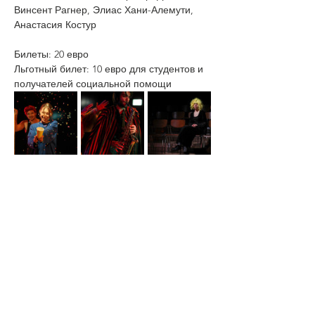
Винсент Рагнер, Элиас Хани-Алемути, 
Анастасия Костур 
Билеты: 20 евро
Льготный билет: 10 евро для студентов и 
получателей социальной помощи
Teilen