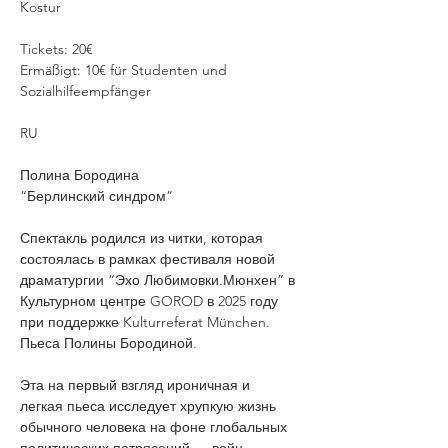
Kostur 
Tickets: 20€ 
Ermäßigt: 10€ für Studenten und 
Sozialhilfeempfänger 
RU
Полина Бородина
“Берлинский синдром”
Спектакль родился из читки, которая 
состоялась в рамках фестиваля новой 
драматургии “Эхо Любимовки.Мюнхен” в 
Культурном центре GOROD в 2025 году 
при поддержке Kulturreferat München. 
Пьеса Полины Бородиной.
Эта на первый взгляд ироничная и 
легкая пьеса исследует хрупкую жизнь 
обычного человека на фоне глобальных 