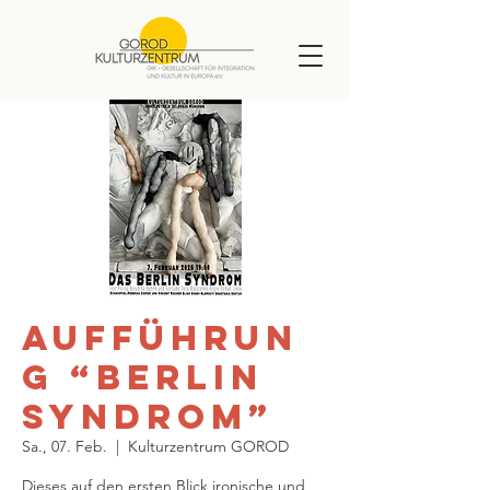
Aufführun
g “Berlin
Syndrom”
Sa., 07. Feb.
  |  
Kulturzentrum GOROD
Dieses auf den ersten Blick ironische und