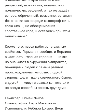
политических потрясений — войн, 
репрессий, шовинизма, популистких 
политических решений, а так же задаёт 
вопрос, обреченный, возможно, остаться 
без ответа: как посреди катастроф жить 
свою жизнь, не обесценивания 
собственное горе, и оставаясь при этом 
эмпатичным? 
Кроме того, пьеса работает с важным 
свойством Германии вообще, и Берлина 
в частности: главная героиня — немка, 
но она живёт в окружении эмигрантов, 
беженцев и людей с самым разным 
происхождением, которые, с одной 
стороны, делят ткань совместного бытия, 
с другой — живут в разных контекстах и 
не всегда способны понять друг друга.
Режиссер: Роман Лыков 
Сценография: Вера Макаренко  
Исполнители: Ребекка Цимер, Джон 