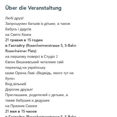
Über die Veranstaltung
Любі друзі!
Запрошуємо батьків із дітьми, а також 
бабусь і дідусів
на Свято Казок.
21 травня в 15 годин
в Гастайгу (Rosenheimerstrasse 5, S-Bahn 
Rosenheimer Platz)
на першому поверсі в Студіо 2
Євген Вишневський читатиме свій 
переклад на українську
казки Орена Лаві «Ведмідь, якого тут не 
було»
Вхід вільний
Дорогие друзья!
Приглашаем, родителей с детьми, а 
также бабушек и дедушек
на Празник Сказок
21 мая в 15 часов
в Гастайге (Rosenheimerstrasse 5, S-Bahn 