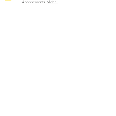
Abonnements.
Mehr...
>
Satzung
Kontodaten
Anfahrt
Impressum