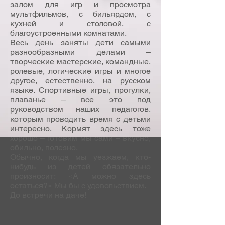
залом для игр и просмотра
мультфильмов, с бильярдом, с
кухней и столовой, с
благоустроенными комнатами.
Весь день заняты дети самыми
разнообразными делами –
творческие мастерские, командные,
ролевые, логические игры и многое
другое, естественно, на русском
языке. Спортивные игры, прогулки,
плаванье – все это под
руководством наших педагогов,
которым проводить время с детьми
интересно. Кормят здесь тоже
хорошо – готовим мы сами – вкусно,
обильно, полезно.
Обычно, когда мы уезжаем, кто-
нибудь из детей обязательно
произносит: «А можно здесь
остаться?» Мы бы с удовольствием.
До встречи на даче!