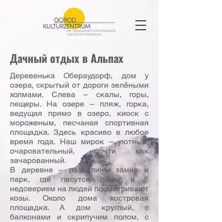
Дачный отдых в Альпах
Деревенька Обераудорф, дом у
озера, скрытый от дороги зелёными
холмами. Слева – скалы, горы,
пещеры. На озере – пляж, горка,
ведущая прямо в озеро, киоск с
мороженым, песчаная спортивная
площадка. Здесь красиво в любое
время года. Наш мирок – уютный,
очаровательный, почти как
зачарованный.
В деревне – развалины замка и
парк, где пасутся ламы и с
недоверием на людей посматривают
козы. Около дома костровая
площадка. А дом круглый, с
балконами и скрипучим полом, с