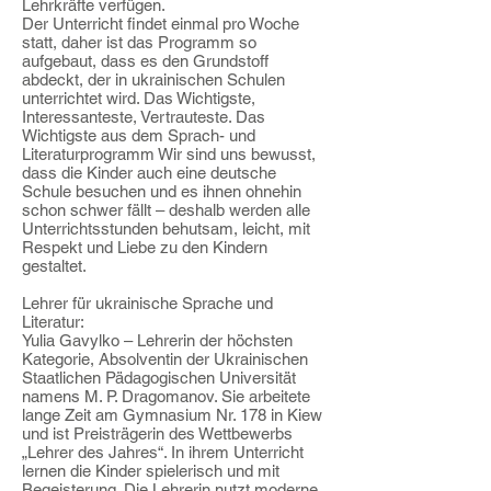
Lehrkräfte verfügen.
Der Unterricht findet einmal pro Woche
statt, daher ist das Programm so
aufgebaut, dass es den Grundstoff
abdeckt, der in ukrainischen Schulen
unterrichtet wird. Das Wichtigste,
Interessanteste, Vertrauteste. Das
Wichtigste aus dem Sprach- und
Literaturprogramm Wir sind uns bewusst,
dass die Kinder auch eine deutsche
Schule besuchen und es ihnen ohnehin
schon schwer fällt – deshalb werden alle
Unterrichtsstunden behutsam, leicht, mit
Respekt und Liebe zu den Kindern
gestaltet.
Lehrer für ukrainische Sprache und
Literatur:
Yulia Gavylko – Lehrerin der höchsten
Kategorie, Absolventin der Ukrainischen
Staatlichen Pädagogischen Universität
namens M. P. Dragomanov. Sie arbeitete
lange Zeit am Gymnasium Nr. 178 in Kiew
und ist Preisträgerin des Wettbewerbs
„Lehrer des Jahres“. In ihrem Unterricht
lernen die Kinder spielerisch und mit
Begeisterung. Die Lehrerin nutzt moderne