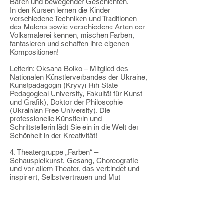
Bären und bewegender Geschichten.
In den Kursen lernen die Kinder
verschiedene Techniken und Traditionen
des Malens sowie verschiedene Arten der
Volksmalerei kennen, mischen Farben,
fantasieren und schaffen ihre eigenen
Kompositionen!
Leiterin: Oksana Boiko – Mitglied des
Nationalen Künstlerverbandes der Ukraine,
Kunstpädagogin (Kryvyi Rih State
Pedagogical University, Fakultät für Kunst
und Grafik), Doktor der Philosophie
(Ukrainian Free University). Die
professionelle Künstlerin und
Schriftstellerin lädt Sie ein in die Welt der
Schönheit in der Kreativität!
4. Theatergruppe „Farben“ –
Schauspielkunst, Gesang, Choreografie
und vor allem Theater, das verbindet und
inspiriert, Selbstvertrauen und Mut
vermittelt und lehrt, Menschen Freude und
gute Laune zu schenken! Die Kinder treten
bei Festen im Kulturzentrum GOROD und
anderen kulturellen Einrichtungen in
München und Bayern auf.