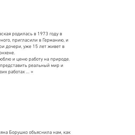
кая родилась в 1973 году в
еного, пригласили в Германию, и
три дочери, уже 15 лет живет в
нхене.
люблю и ценю работу на природе.
 представить реальный мир и
их работах ... »
яна Борушко объяснила нам, как