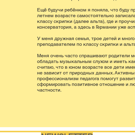
Ещё будучи ребёнком я поняла, что буду 
летнем возрасте самостоятельно записала
классу скрипки (далее альта), где и проуч
консерватория, а здесь в Германии уже ас
У меня дружная семья, трое детей и много
преподавателем по классу скрипки и альта
Меня очень часто спрашивают родители м
обладать музыкальным слухом и иметь как
считаю, что в юном возрасте все дети им
не зависит от природных данных. Активный
профессионализм педагога помогут развит
сформировать позитивное отношение и люб
частности.