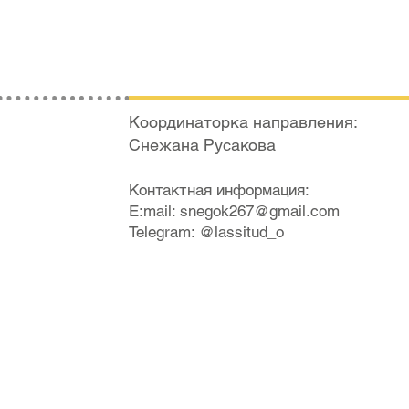
Координаторка направления:
Снежана Русакова
Контактная инфо
р
мация:
E:mail:
snegok267@gmail.com
Telegram: @lassitud_o