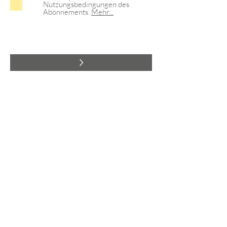
Nutzungsbedingungen des
Abonnements.
Mehr...
>
Satzung
Kontodaten
Anfahrt
Impressum