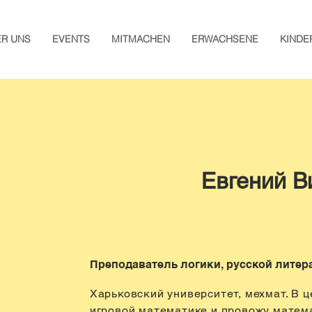
ER UNS
EVENTS
MITMACHEN
ERWACHSENE
KINDE
Евгений 
Преподаватель логики, русской литер
Харьковский университет, мехмат. В 
игровой математике и провожу матем