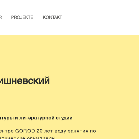
R
PROJEKTE
KONTAKT
Вишневский
атуры и литературной студии
центре GOROD 20 лет веду занятия по
атические олимпиады.