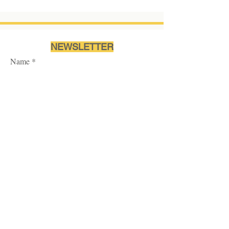
NEWSLETTER
Name
Ich akzeptiere die
Nutzungsbedingungen des
Abonnements.
Mehr...
>