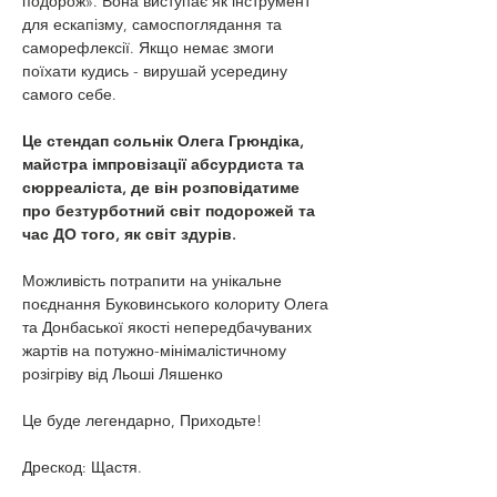
подорож». Вона виступає як інструмент 
для ескапізму, самоспоглядання та 
саморефлексії. Якщо немає змоги 
поїхати кудись - вирушай усередину 
самого себе.
Це стендап сольнік Олега Грюндіка, 
майстра імпровізації абсурдиста та 
сюрреаліста, де він розповідатиме 
про безтурботний світ подорожей та 
час ДО того, як світ здурів.
Можливість потрапити на унікальне 
поєднання Буковинського колориту Олега 
та Донбаської якості непередбачуваних 
жартів на потужно-мінімалістичному 
розігріву від Льоші Ляшенко
Це буде легендарно, Приходьте!
Дрескод: Щастя.